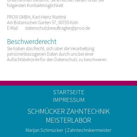
folgenden Kontaktmöglichkeit:
PROXI GMBH, Karl-Heinz Martiné
Am Botanischen Garten 57, 50735 Köln
E-Mail
datenschutzbeauftragter@proxi.de
Beschwerderecht
Sie haben das Recht, sich über die Verarbeitung
personenbezogenen Daten durch uns bei einer
Aufsichtsbehörde für den Datenschutz zu beschweren.
STARTSEITE
IMPRESSUM
SCHMÜCKER ZAHNTECHNIK
MEISTERLABOR
Marijan Schmücker | Zahntechnikermeister